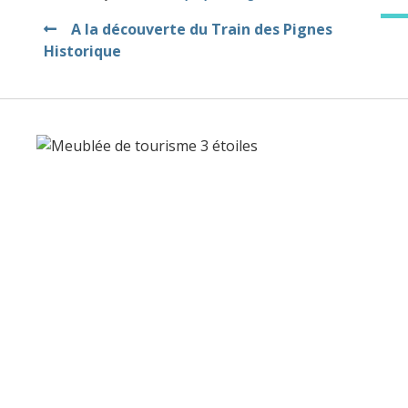
Navigation
A la découverte du Train des Pignes
Historique
de
l’article