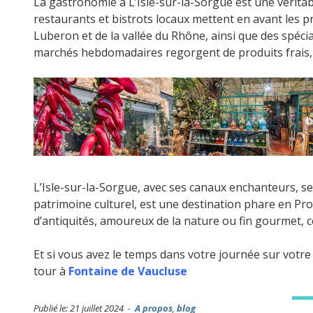
La gastronomie à L’Isle-sur-la-Sorgue est une vérita
restaurants et bistrots locaux mettent en avant les prod
Luberon et de la vallée du Rhône, ainsi que des spécia
marchés hebdomadaires regorgent de produits frais, 
L’Isle-sur-la-Sorgue, avec ses canaux enchanteurs, s
patrimoine culturel, est une destination phare en Pr
d’antiquités, amoureux de la nature ou fin gourmet, ce
Et si vous avez le temps dans votre journée sur votre 
tour à
Fontaine de Vaucluse
Publié le: 21 juillet 2024 -
A propos
,
blog