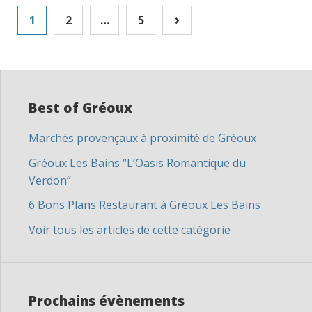
Navigation
›
1
2
…
5
des
articles
Best of Gréoux
Marchés provençaux à proximité de Gréoux
Gréoux Les Bains “L’Oasis Romantique du
Verdon”
6 Bons Plans Restaurant à Gréoux Les Bains
Voir tous les articles de cette catégorie
Prochains évènements