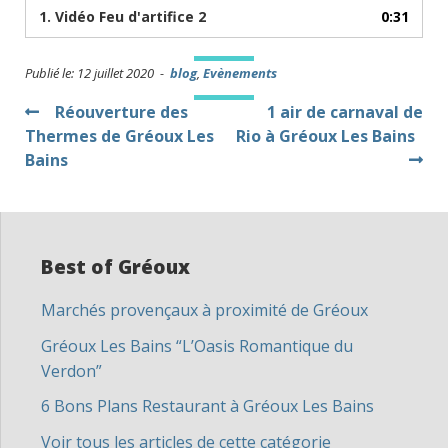
1.
Vidéo Feu d'artifice 2
0:31
Publié le: 12 juillet 2020 -
blog
,
Evènements
Navigation
Réouverture des
1 air de carnaval de
Thermes de Gréoux Les
Rio à Gréoux Les Bains
de
Bains
l’article
Best of Gréoux
Marchés provençaux à proximité de Gréoux
Gréoux Les Bains “L’Oasis Romantique du
Verdon”
6 Bons Plans Restaurant à Gréoux Les Bains
Voir tous les articles de cette catégorie