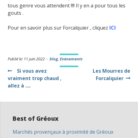
tous genre vous attendent !!!! Il y en a pour tous les
gouts .
Pour en savoir plus sur Forcalquier , cliquez
ICI
Publié le: 11 juin 2022 -
blog
,
Evènements
Navigation
Si vous avez
Les Mourres de
vraiment trop chaud ,
Forcalquier
de
allez à ….
l’article
Best of Gréoux
Marchés provençaux à proximité de Gréoux