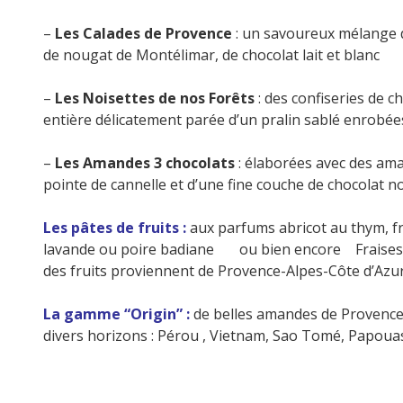
–
Les Calades de Provence
: un savoureux mélange d
de nougat de Montélimar, de chocolat lait et blanc ⠀
–
Les Noisettes de nos Forêts
: des confiseries de 
entière délicatement parée d’un pralin sablé enrobée
–
Les Amandes 3 chocolats
: élaborées avec des ama
pointe de cannelle et d’une fine couche de chocolat noi
Les
pâtes de fruits :
aux parfums abricot au thym, fra
lavande ou poire badiane⠀ ⠀ou bien encore Fraises 
des fruits proviennent de Provence-Alpes-Côte d’Azur 
La gamme “Origin” :
de belles amandes de Provence
divers horizons : Pérou , Vietnam, Sao Tomé, Papou