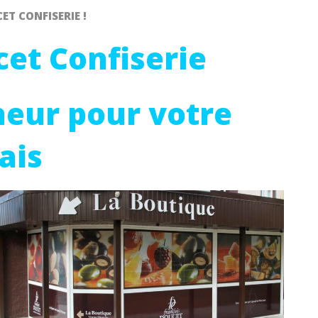
T CONFISERIE !
et Confiserie
eur pour votre
ais