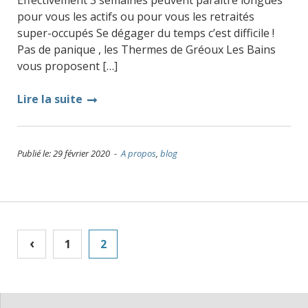
Effectivement 3 semaines peuvent paraitre longues
pour vous les actifs ou pour vous les retraités
super-occupés Se dégager du temps c’est difficile !
Pas de panique , les Thermes de Gréoux Les Bains
vous proposent […]
Lire la suite
Publié le: 29 février 2020 -
A propos
,
blog
Navigation
‹
1
2
des
articles